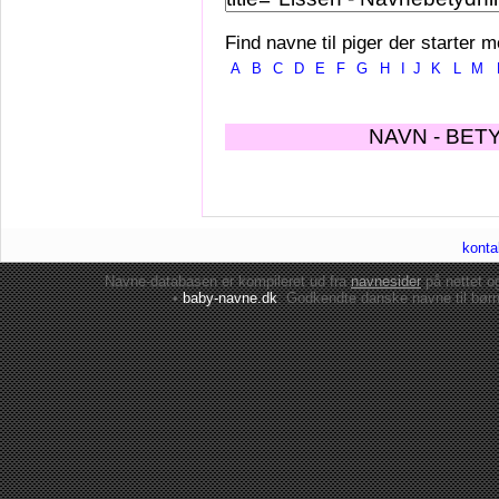
Find navne til piger der starter m
A
B
C
D
E
F
G
H
I
J
K
L
M
NAVN - BET
konta
Navne-databasen er kompileret ud fra
navnesider
på nettet 
•
baby-navne.dk
: Godkendte danske
navne til bør