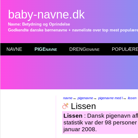
baby-navne.dk
Navne: Betydning og Oprindelse
Godkendte danske børnenavne + navneliste over top mest populære 
NAVNE
PIGEnavne
DRENGenavne
POPULÆRE 
→
→
→
navne
pigenavne
pigenavne med l
lissen
Lissen
Lissen
: Dansk pigenavn afl
statistik var der 98 persone
januar 2008.