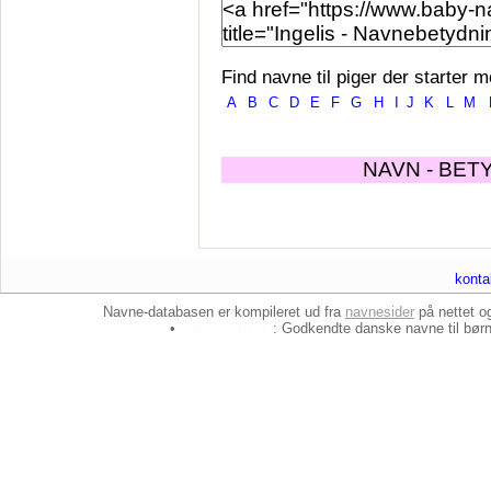
Find navne til piger der starter m
A
B
C
D
E
F
G
H
I
J
K
L
M
NAVN - BET
konta
Navne-databasen er kompileret ud fra
navnesider
på nettet 
•
baby-navne.dk
: Godkendte danske
navne til bør