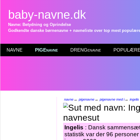
baby-navne.dk
Navne: Betydning og Oprindelse
Godkendte danske børnenavne + navneliste over top mest populære 
NAVNE
PIGEnavne
DRENGenavne
POPULÆRE 
→
→
→
navne
pigenavne
pigenavne med i
ingelis
Ingelis
: Dansk sammensæt
statistik var der 96 persone