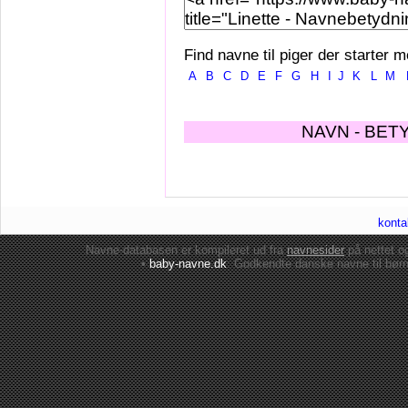
Find navne til piger der starter m
A
B
C
D
E
F
G
H
I
J
K
L
M
NAVN - BET
konta
Navne-databasen er kompileret ud fra
navnesider
på nettet 
•
baby-navne.dk
: Godkendte danske
navne til bør