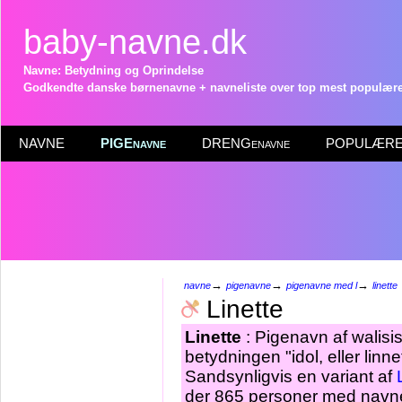
baby-navne.dk
Navne: Betydning og Oprindelse
Godkendte danske børnenavne + navneliste over top mest populære 
NAVNE
PIGEnavne
DRENGenavne
POPULÆRE 
→
→
→
navne
pigenavne
pigenavne med l
linette
Linette
Linette
: Pigenavn af walisi
betydningen "idol, eller linne
Sandsynligvis en variant af
der 865 personer med navnet