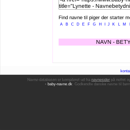
Find navne til piger der starter m
A
B
C
D
E
F
G
H
I
J
K
L
M
NAVN - BET
konta
Navne-databasen er kompileret ud fra
navnesider
på nettet 
•
baby-navne.dk
: Godkendte danske
navne til bør