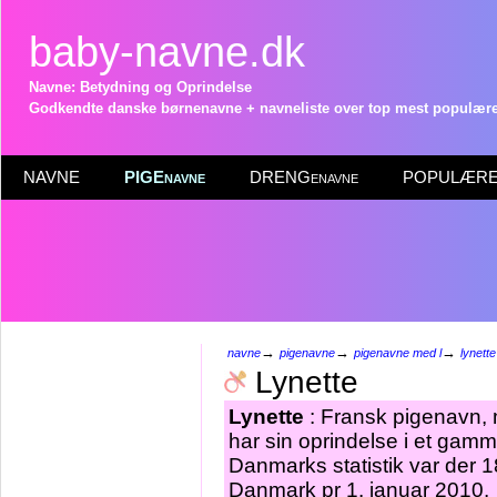
baby-navne.dk
Navne: Betydning og Oprindelse
Godkendte danske børnenavne + navneliste over top mest populære 
NAVNE
PIGEnavne
DRENGenavne
POPULÆRE 
→
→
→
navne
pigenavne
pigenavne med l
lynette
Lynette
Lynette
: Fransk pigenavn, 
har sin oprindelse i et gamm
Danmarks statistik var der 
Danmark pr 1. januar 2010.