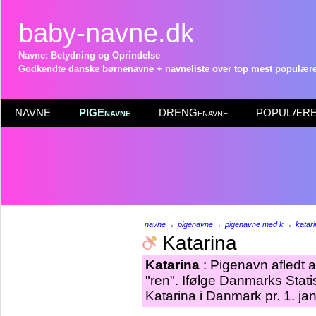
baby-navne.dk
Navne: Betydning og Oprindelse
Godkendte danske børnenavne + navneliste over top mest populære 
NAVNE
PIGEnavne
DRENGenavne
POPULÆRE 
→
→
→
navne
pigenavne
pigenavne med k
katar
Katarina
Katarina
: Pigenavn afledt 
"ren". Ifølge Danmarks Stat
Katarina i Danmark pr. 1. ja