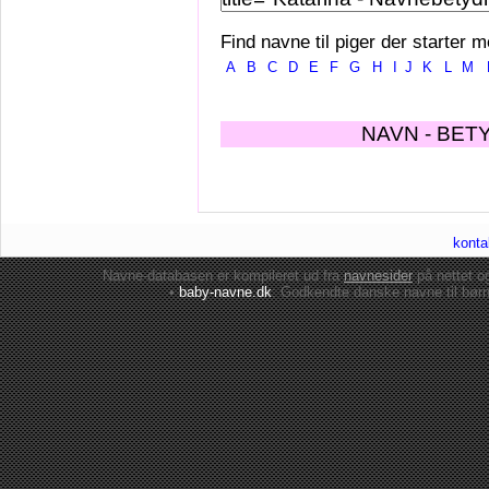
Find navne til piger der starter m
A
B
C
D
E
F
G
H
I
J
K
L
M
NAVN - BET
konta
Navne-databasen er kompileret ud fra
navnesider
på nettet 
•
baby-navne.dk
: Godkendte danske
navne til bør