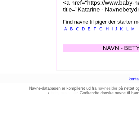
Find navne til piger der starter m
A
B
C
D
E
F
G
H
I
J
K
L
M
NAVN - BET
konta
Navne-databasen er kompileret ud fra
navnesider
på nettet 
•
baby-navne.dk
: Godkendte danske
navne til bør