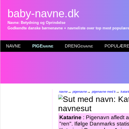
baby-navne.dk
Navne: Betydning og Oprindelse
Godkendte danske børnenavne + navneliste over top mest populære 
NAVNE
PIGEnavne
DRENGenavne
POPULÆRE 
→
→
→
navne
pigenavne
pigenavne med k
katar
Katarine
: Pigenavn afledt 
"ren". Ifølge Danmarks stati