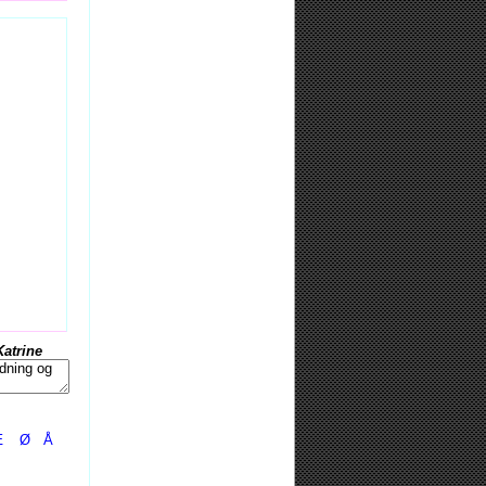
Katrine
Æ
Ø
Å