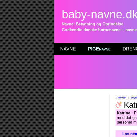
baby-navne.d
Navne: Betydning og Oprindelse
Godkendte danske børnenavne + navneli
NAVNE
PIGEnavne
DRENG
→
navne
pig
Kat
Katrine
: P
med det gr
personer me
Lav nem