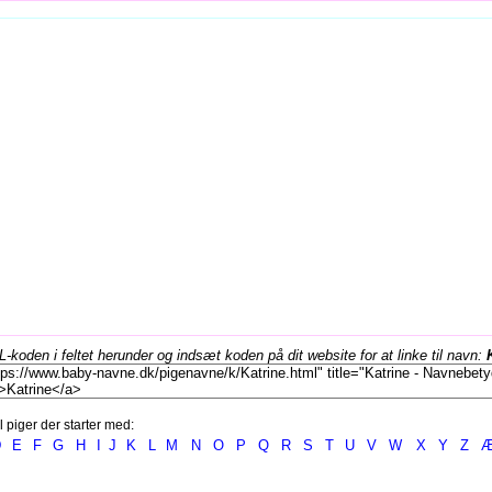
koden i feltet herunder og indsæt koden på dit website for at linke til navn:
l piger der starter med:
D
E
F
G
H
I
J
K
L
M
N
O
P
Q
R
S
T
U
V
W
X
Y
Z