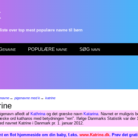
k
ste over top mest populære navne til børn
enavne
POPULÆRE navne
SØG navn
→
→
enavne
pigenavne med k
katrine
rine
igenavn afledt af
Kathrina
og det græske navn
Katarina
. Navnet er muligvis 
æske ord katharos med betydningen "ren". Ifølge Danmarks Statistik var der
d navnet Katrine i Danmark pr. 1. januar 2012.
t en flot hjemmeside om din baby, f.eks.
www.Katrine.dk
. Prøv det grat