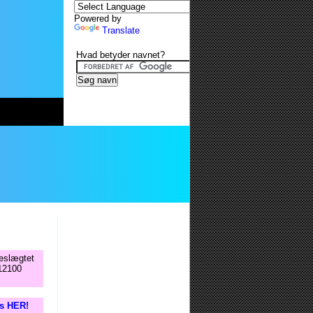
Powered by
Translate
Hvad betyder navnet?
beslægtet
 12100
is HER!