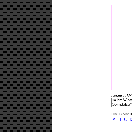
Kopiér HTML-
Find navne ti
A
B
C