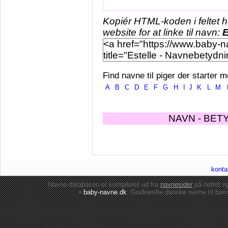
Kopiér HTML-koden i feltet 
website for at linke til navn:
E
Find navne til piger der starter m
A
B
C
D
E
F
G
H
I
J
K
L
M
NAVN - BET
konta
Navne-databasen er kompileret ud fra
navnesider
på nettet 
•
baby-navne.dk
: Godkendte danske
navne til bør