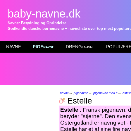
baby-navne.dk
Navne: Betydning og Oprindelse
Godkendte danske børnenavne + navneliste over top mest populære 
NAVNE
PIGEnavne
DRENGenavne
POPULÆRE 
→
→
→
navne
pigenavne
pigenavne med e
estell
Estelle
Estelle
: Fransk pigenavn, de
betyder "stjerne". Den sven
Östergötland er navngivet - 
Estelle har et af sine fire n