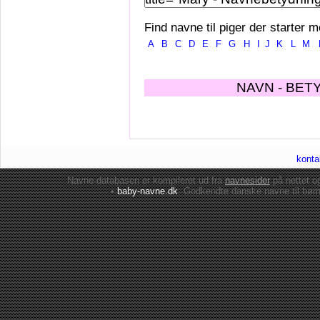
Find navne til piger der starter m
A
B
C
D
E
F
G
H
I
J
K
L
M
NAVN - BET
konta
Navne-databasen er kompileret ud fra
navnesider
på nettet 
•
baby-navne.dk
: Godkendte danske
navne til bør