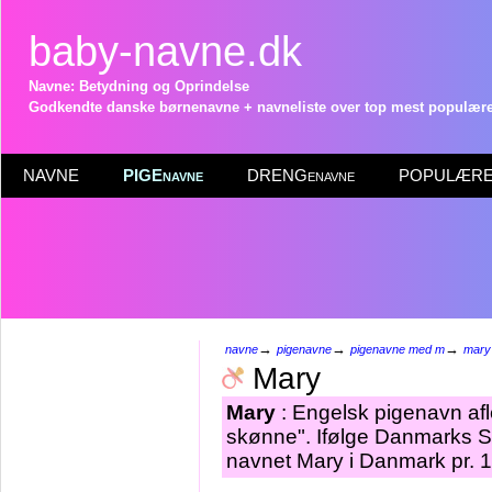
baby-navne.dk
Navne: Betydning og Oprindelse
Godkendte danske børnenavne + navneliste over top mest populære 
NAVNE
PIGEnavne
DRENGenavne
POPULÆRE 
→
→
→
navne
pigenavne
pigenavne med m
mary
Mary
Mary
: Engelsk pigenavn afl
skønne". Ifølge Danmarks St
navnet Mary i Danmark pr. 1