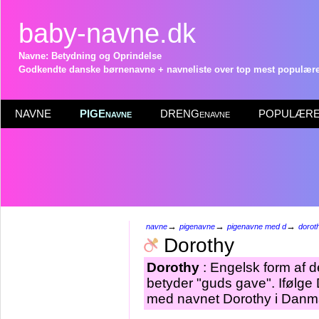
baby-navne.dk
Navne: Betydning og Oprindelse
Godkendte danske børnenavne + navneliste over top mest populære 
NAVNE
PIGEnavne
DRENGenavne
POPULÆRE 
→
→
→
navne
pigenavne
pigenavne med d
dorot
Dorothy
Dorothy
: Engelsk form af 
betyder "guds gave". Ifølge 
med navnet Dorothy i Danma