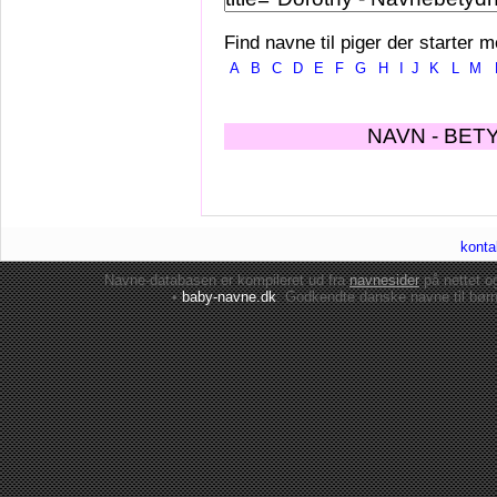
Find navne til piger der starter m
A
B
C
D
E
F
G
H
I
J
K
L
M
NAVN - BET
konta
Navne-databasen er kompileret ud fra
navnesider
på nettet 
•
baby-navne.dk
: Godkendte danske
navne til bør