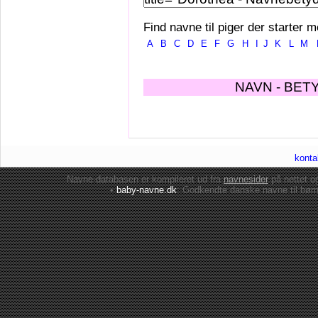
Find navne til piger der starter m
A
B
C
D
E
F
G
H
I
J
K
L
M
NAVN - BET
konta
Navne-databasen er kompileret ud fra
navnesider
på nettet 
•
baby-navne.dk
: Godkendte danske
navne til bør