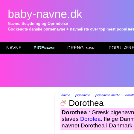
baby-navne.dk
Navne: Betydning og Oprindelse
Godkendte danske børnenavne + navneliste over top mest populære 
NAVNE
PIGEnavne
DRENGenavne
POPULÆRE 
→
→
→
navne
pigenavne
pigenavne med d
dorot
Dorothea
Dorothea
: Græsk pigenavn
staves
Dorotea
. Ifølge Dan
navnet Dorothea i Danmark p