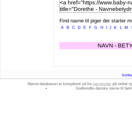
Find navne til piger der starter m
A
B
C
D
E
F
G
H
I
J
K
L
M
NAVN - BET
konta
Navne-databasen er kompileret ud fra
navnesider
på nettet 
•
baby-navne.dk
: Godkendte danske
navne til bør