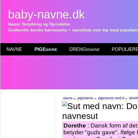
baby-navne.dk
Navne: Betydning og Oprindelse
Godkendte danske børnenavne + navneliste over top mest populære 
NAVNE
PIGEnavne
DRENGenavne
POPULÆRE 
→
→
→
navne
pigenavne
pigenavne med d
doret
Dorethe
: Dansk form af de
betyder "guds gave". Ifølge 