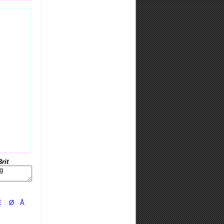
Brit
Æ
Ø
Å