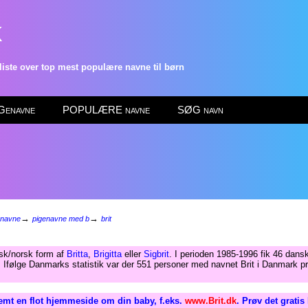
k
ste over top mest populære navne til børn
enavne
POPULÆRE navne
SØG navn
→
→
enavne
pigenavne med b
brit
sk/norsk form af
Britta
,
Brigitta
eller
Sigbrit
. I perioden 1985-1996 fik 46 dans
. Ifølge Danmarks statistik var der 551 personer med navnet Brit i Danmark pr
emt en flot hjemmeside om din baby, f.eks.
www.Brit.dk
. Prøv det gratis