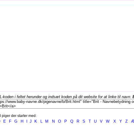
koden i feltet herunder og indsæt koden på dit website for at linke til navn:
l piger der starter med:
D
E
F
G
H
I
J
K
L
M
N
O
P
Q
R
S
T
U
V
W
X
Y
Z