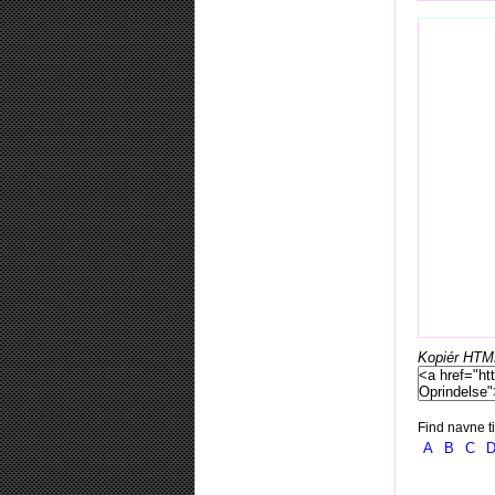
Kopiér HTML-
Find navne ti
A
B
C