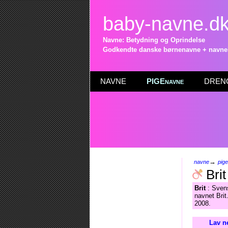
baby-navne.d
Navne: Betydning og Oprindelse
Godkendte danske børnenavne + navneli
NAVNE
PIGEnavne
DRENG
→
navne
pig
Brit
Brit
: Sven
navnet Brit
2008.
Lav n