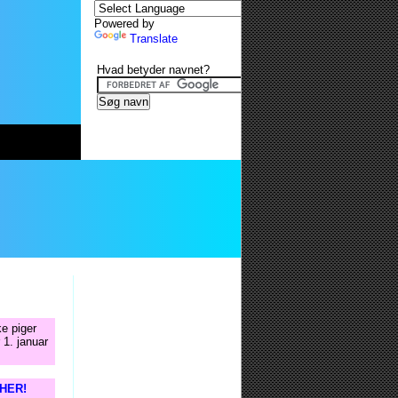
Powered by
Translate
Hvad betyder navnet?
ke piger
 1. januar
 HER!