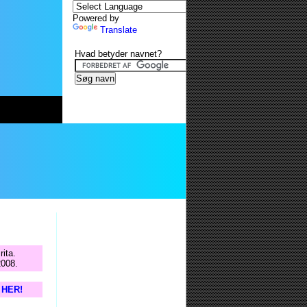
Powered by
Translate
Hvad betyder navnet?
rita.
2008.
s HER!