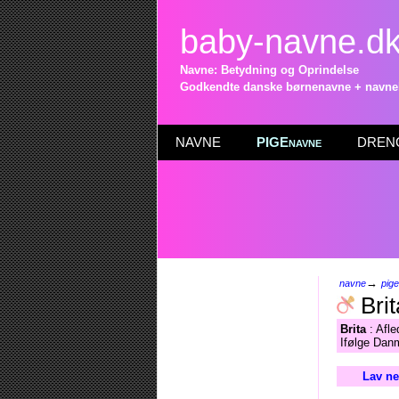
baby-navne.d
Navne: Betydning og Oprindelse
Godkendte danske børnenavne + navneli
NAVNE
PIGEnavne
DRENG
→
navne
pig
Brit
Brita
: Afle
Ifølge Danm
Lav ne