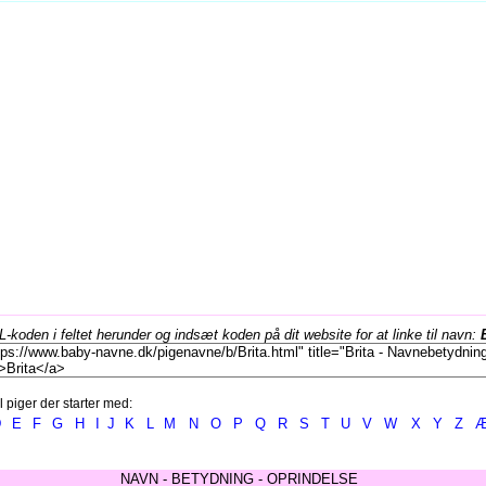
koden i feltet herunder og indsæt koden på dit website for at linke til navn:
l piger der starter med:
D
E
F
G
H
I
J
K
L
M
N
O
P
Q
R
S
T
U
V
W
X
Y
Z
NAVN - BETYDNING - OPRINDELSE