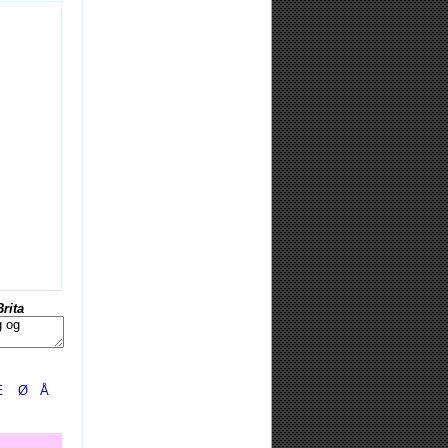
Brita
Æ
Ø
Å