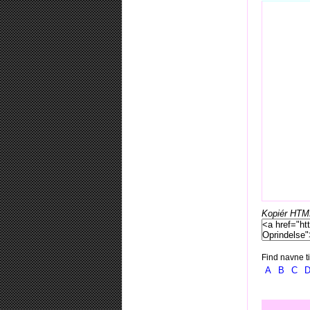
Kopiér HTML-
Find navne ti
A
B
C