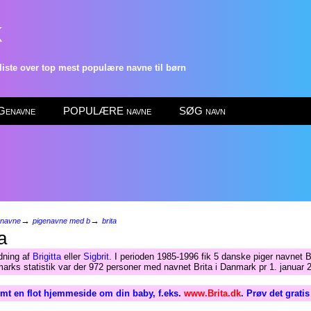
k
ste over top mest populære navne til børn
enavne
POPULÆRE navne
SØG navn
→
→
enavne
pigenavne med b
brita
a
dning af
Brigitta
eller
Sigbrit
. I perioden 1985-1996 fik 5 danske piger navnet B
arks statistik var der 972 personer med navnet Brita i Danmark pr 1. januar 
mt en flot hjemmeside om din baby, f.eks.
www.Brita.dk
. Prøv det grati