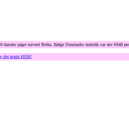
80 danske piger navnet Britta. Ifølge Danmarks statistik var der 6940 p
øv det gratis HER!