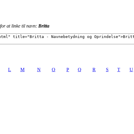
or at linke til navn:
Britta
L
M
N
O
P
Q
R
S
T
U