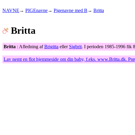
NAVNE
→
PIGEnavne
→
Pigenavne med B
→
Britta
Britta
Britta
: Afledning af
Brigitta
eller
Sigbrit
. I perioden 1985-1996 fik 
Lav nemt en flot hjemmeside om din baby, f.eks.
www.Britta.dk
. Pr