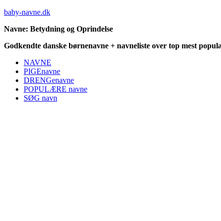
baby-navne.dk
Navne: Betydning og Oprindelse
Godkendte danske børnenavne + navneliste over top mest populæ
NAVNE
PIGEnavne
DRENGenavne
POPULÆRE navne
SØG navn