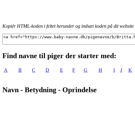
Kopiér HTML-koden i feltet herunder og indsæt koden på dit website f
Find navne til piger der starter med:
A
B
C
D
E
F
G
H
I
J
K
Navn - Betydning - Oprindelse