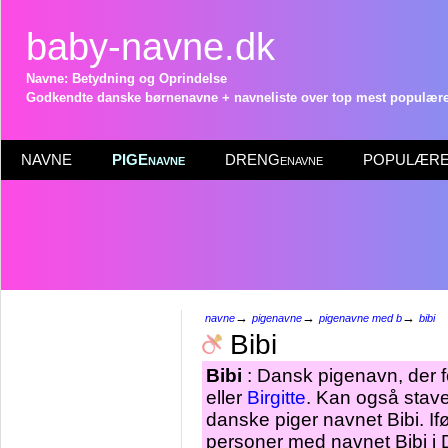
baby-navne.dk
Navne: Betydning og Oprindelse
Godkendte danske børnenavne + navneliste over top mest populære 
NAVNE
PIGEnavne
DRENGenavne
POPULÆRE 
→
→
→
navne
pigenavne
pigenavne med b
bibi
Bibi
Bibi
: Dansk pigenavn, der f
eller
Birgitte
. Kan også stav
danske piger navnet Bibi. If
personer med navnet Bibi i 