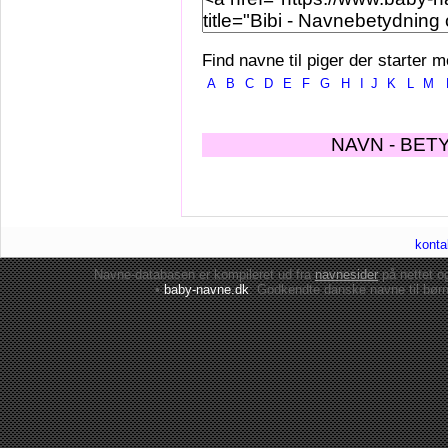
Find navne til piger der starter m
A
B
C
D
E
F
G
H
I
J
K
L
M
NAVN - BET
konta
Navne-databasen er kompileret ud fra
navnesider
på nettet 
•
baby-navne.dk
: Godkendte danske
navne til bør