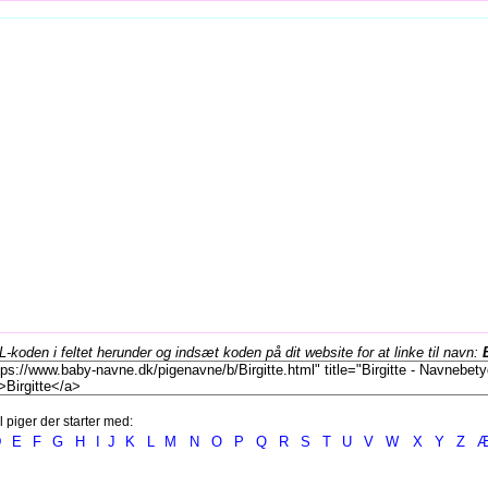
koden i feltet herunder og indsæt koden på dit website for at linke til navn:
l piger der starter med:
D
E
F
G
H
I
J
K
L
M
N
O
P
Q
R
S
T
U
V
W
X
Y
Z