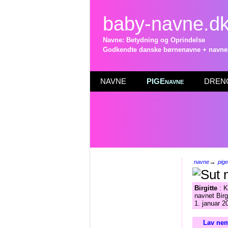
baby-navne.d
Navne: Betydning og Oprindelse
Godkendte danske børnenavne + navneli
NAVNE
PIGEnavne
DRENG
→
navne
pig
Birgitte
: K
navnet Birg
1. januar 2
Lav nem