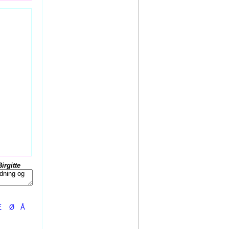
Birgitte
Æ
Ø
Å