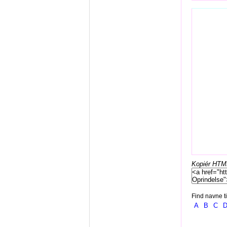
Kopiér HTML-
Find navne ti
A
B
C