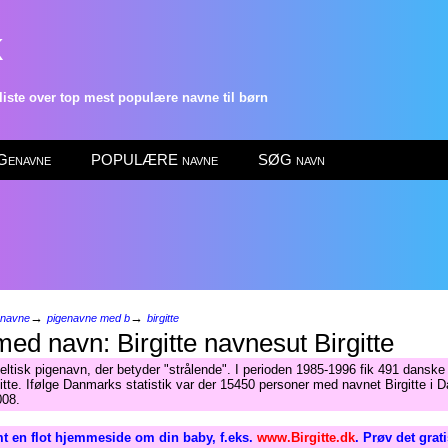
k
ste over top mest populære navne til børn
enavne
POPULÆRE navne
SØG navn
→
→
enavne
pigenavne med b
birgitte
Birgitte
eltisk pigenavn, der betyder "strålende". I perioden 1985-1996 fik 491 danske
itte. Ifølge Danmarks statistik var der 15450 personer med navnet Birgitte i 
008.
t en flot hjemmeside om din baby, f.eks.
www.Birgitte.dk
. Prøv det grat