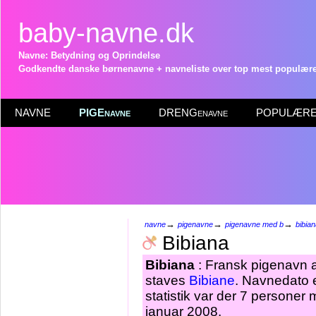
baby-navne.dk
Navne: Betydning og Oprindelse
Godkendte danske børnenavne + navneliste over top mest populære 
NAVNE
PIGEnavne
DRENGenavne
POPULÆRE 
→
→
→
navne
pigenavne
pigenavne med b
bibia
Bibiana
Bibiana
: Fransk pigenavn a
staves
Bibiane
. Navnedato 
statistik var der 7 personer
januar 2008.