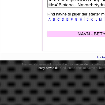
Find navne til piger der starter m
A
B
C
D
E
F
G
H
I
J
K
L
M
NAVN - BET
konta
Navne-databasen er kompileret ud fra
navnesider
på nettet 
•
baby-navne.dk
: Godkendte danske
navne til bør