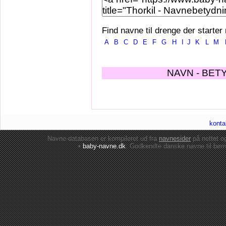
Find navne til drenge der starter
A
B
C
D
E
F
G
H
I
J
K
L
M
NAVN - BET
konta
Navne-databasen er kompileret ud fra
navnesider
på nettet 
•
baby-navne.dk
: Godkendte danske
navne til bør