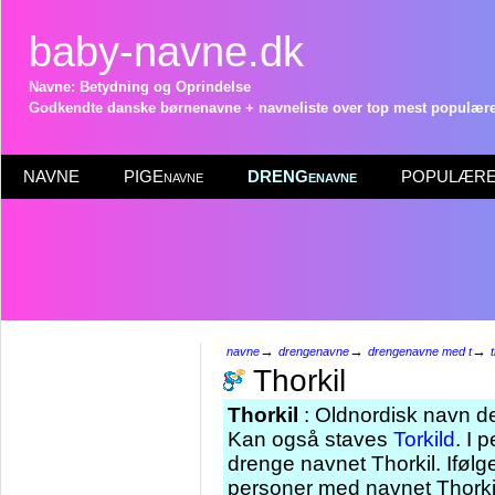
baby-navne.dk
Navne: Betydning og Oprindelse
Godkendte danske børnenavne + navneliste over top mest populære 
NAVNE
PIGEnavne
DRENGenavne
POPULÆRE 
→
→
→
navne
drengenavne
drengenavne med t
Thorkil
Thorkil
: Oldnordisk navn der
Kan også staves
Torkild
. I 
drenge navnet Thorkil. Ifølg
personer med navnet Thorkil