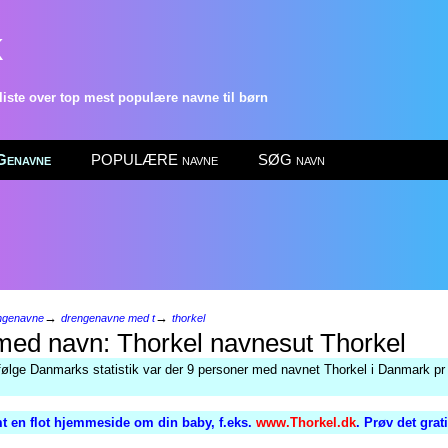
k
ste over top mest populære navne til børn
enavne
POPULÆRE navne
SØG navn
→
→
ngenavne
drengenavne med t
thorkel
Thorkel
følge Danmarks statistik var der 9 personer med navnet Thorkel i Danmark pr 
t en flot hjemmeside om din baby, f.eks.
www.Thorkel.dk
. Prøv det grat