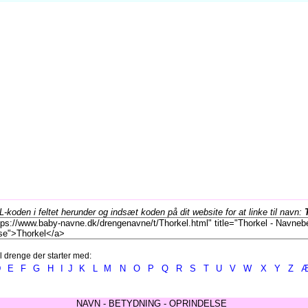
koden i feltet herunder og indsæt koden på dit website for at linke til navn:
l drenge der starter med:
D
E
F
G
H
I
J
K
L
M
N
O
P
Q
R
S
T
U
V
W
X
Y
Z
NAVN - BETYDNING - OPRINDELSE