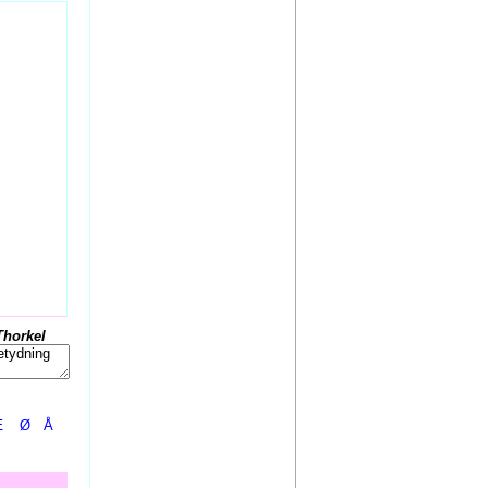
Thorkel
Æ
Ø
Å