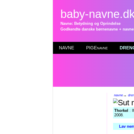
baby-navne.d
Navne: Betydning og Oprindelse
Godkendte danske børnenavne + navneli
NAVNE
PIGEnavne
DRENG
→
navne
dre
Thorkel
: I
2008.
Lav nem