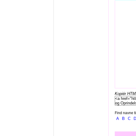
Kopiér HTML-
Find navne ti
A
B
C