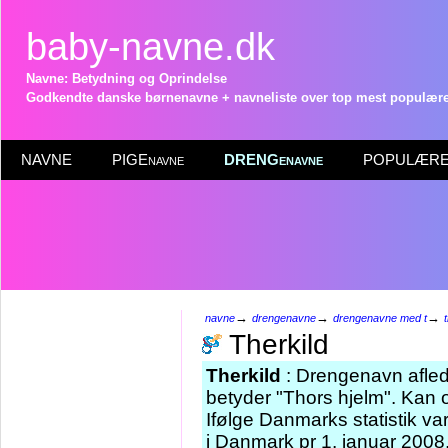
baby-navne.dk
Navne: Betydning og Oprindelse
Godkendte danske børnenavne + navneliste over top mest populære 
NAVNE
PIGEnavne
DRENGenavne
POPULÆRE 
→
→
→
navne
drengenavne
drengenavne med t
Therkild
Therkild
: Drengenavn afled
betyder "Thors hjelm". Kan
Ifølge Danmarks statistik v
i Danmark pr 1. januar 2008