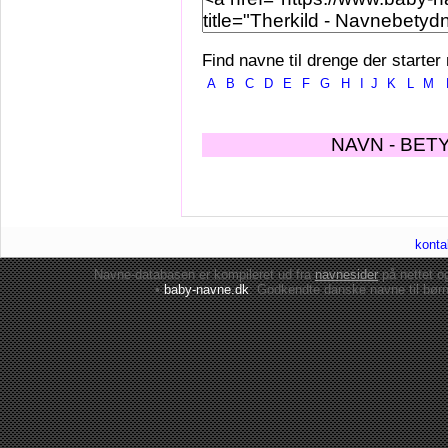
Find navne til drenge der starter
A
B
C
D
E
F
G
H
I
J
K
L
M
NAVN - BET
konta
Navne-databasen er kompileret ud fra
navnesider
på nettet 
•
baby-navne.dk
: Godkendte danske
navne til bør