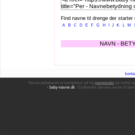
Find navne til drenge der starter
A
B
C
D
E
F
G
H
I
J
K
L
M
NAVN - BET
konta
Navne-databasen er kompileret ud fra
navnesider
på nettet 
•
baby-navne.dk
: Godkendte danske
navne til bør