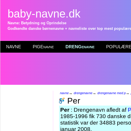
baby-navne.dk
Navne: Betydning og Oprindelse
Godkendte danske børnenavne + navneliste over top mest populære 
NAVNE
PIGEnavne
DRENGenavne
POPULÆRE 
→
→
→
navne
drengenavne
drengenavne med p
Per
Per
: Drengenavn afledt af
P
1985-1996 fik 730 danske d
statistik var der 34883 per
januar 2008.