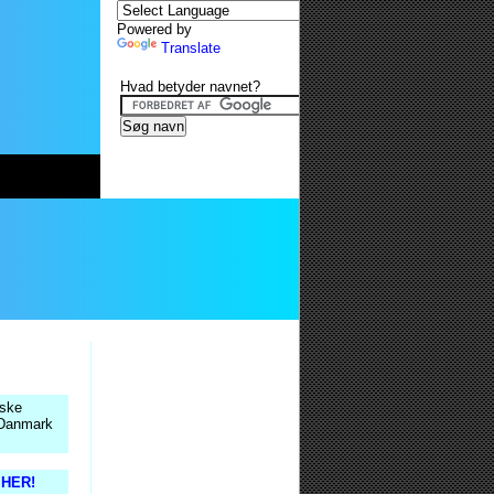
Powered by
Translate
Hvad betyder navnet?
nske
 Danmark
s HER!