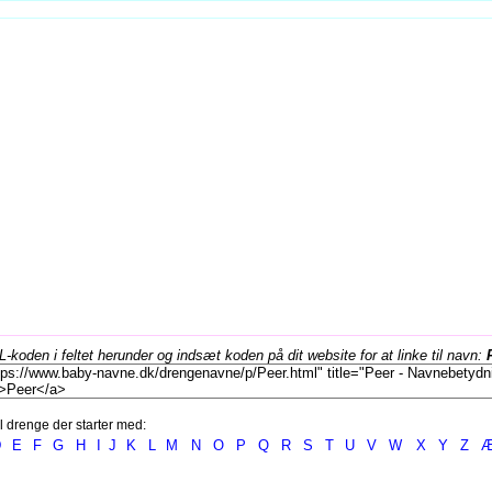
koden i feltet herunder og indsæt koden på dit website for at linke til navn:
l drenge der starter med:
D
E
F
G
H
I
J
K
L
M
N
O
P
Q
R
S
T
U
V
W
X
Y
Z