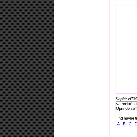
Kopiér HTML-
Find navne ti
A
B
C