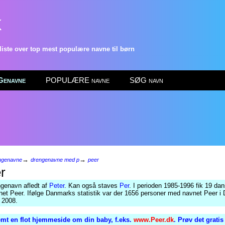
k
ste over top mest populære navne til børn
enavne
POPULÆRE navne
SØG navn
→
→
ngenavne
drengenavne med p
peer
r
genavn afledt af
Peter
. Kan også staves
Per
. I perioden 1985-1996 fik 19 da
net Peer. Ifølge Danmarks statistik var der 1656 personer med navnet Peer i
r 2008.
mt en flot hjemmeside om din baby, f.eks.
www.Peer.dk
. Prøv det grati