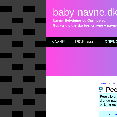
baby-navne.d
Navne: Betydning og Oprindelse
Godkendte danske børnenavne + navneli
NAVNE
PIGEnavne
DRENG
→
navne
dre
Pee
Peer
: Dren
drenge nav
pr 1. janua
Lav ne