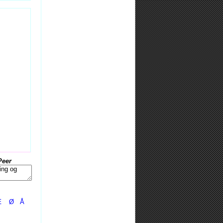
Peer
Æ
Ø
Å