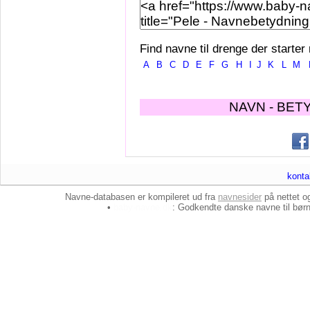
Find navne til drenge der starter
A
B
C
D
E
F
G
H
I
J
K
L
M
NAVN - BET
konta
Navne-databasen er kompileret ud fra
navnesider
på nettet 
•
baby-navne.dk
: Godkendte danske
navne til bør