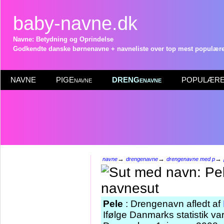
baby-navne.dk
Navne: Betydning og Oprindelse
Godkendte danske børnenavne + navneliste over top mest populære 
NAVNE
PIGEnavne
DRENGenavne
POPULÆRE 
→
→
→
navne
drengenavne
drengenavne med p
Pele
: Drengenavn afledt af
Ifølge Danmarks statistik va