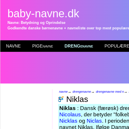
baby-navne.dk
Navne: Betydning og Oprindelse
Godkendte danske børnenavne + navneliste over top mest populære 
NAVNE
PIGEnavne
DRENGenavne
POPULÆRE 
→
→
→
navne
drengenavne
drengenavne med n
Niklas
Niklas
: Dansk (færøsk) dre
Nicolaus
, der betyder "folk
Nicklas
og
Niclas
. I period
navnet Niklas. Ifølge Danmar