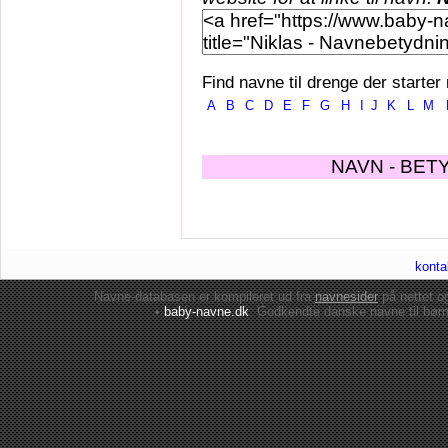
Find navne til drenge der starter
A
B
C
D
E
F
G
H
I
J
K
L
M
NAVN - BET
konta
Navne-databasen er kompileret ud fra
navnesider
på nettet 
•
baby-navne.dk
: Godkendte danske
navne til bør