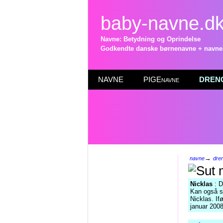
baby-navne.d
Navne: Betydning og Oprindelse
Godkendte danske børnenavne + navneli
NAVNE
PIGEnavne
DRENG
→
navne
dre
Nicklas
: D
Kan også 
Nicklas. If
januar 2008