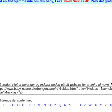
t en flot hjemmeside om din baby, f.eks.
www.Nicklas.dk
. Prøv det grat
koden i feltet herunder og indsæt koden på dit website for at linke til navn:
l drenge der starter med:
D
E
F
G
H
I
J
K
L
M
N
O
P
Q
R
S
T
U
V
W
X
Y
Z