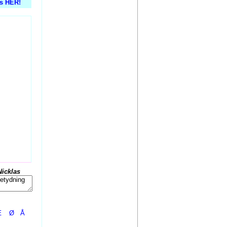
is HER!
Nicklas
Æ
Ø
Å