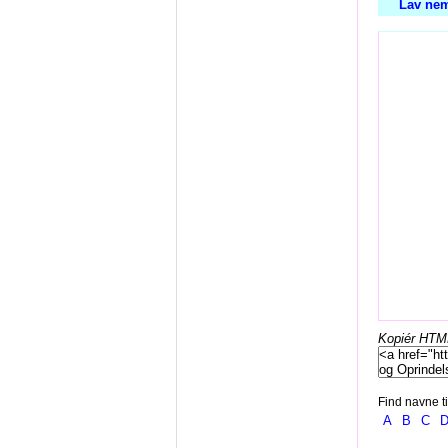
Lav nem
Kopiér HTML-
Find navne ti
A
B
C