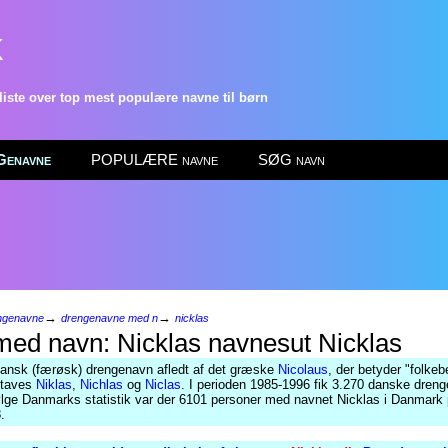
k
ste over top mest populære navne til børn
enavne
POPULÆRE navne
SØG navn
→
→
ngenavne
drengenavne med n
nicklas
Nicklas
ansk (færøsk) drengenavn afledt af det græske
Nicolaus
, der betyder "folkeb
staves
Niklas
,
Nichlas
og
Niclas
. I perioden 1985-1996 fik 3.270 danske dren
ølge Danmarks statistik var der 6101 personer med navnet Nicklas i Danmark 
.