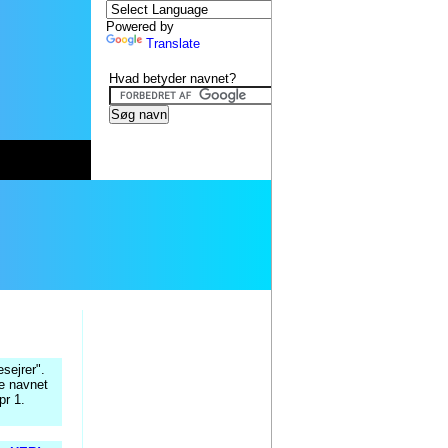
Powered by
Translate
Hvad betyder navnet?
esejrer".
ge navnet
pr 1.