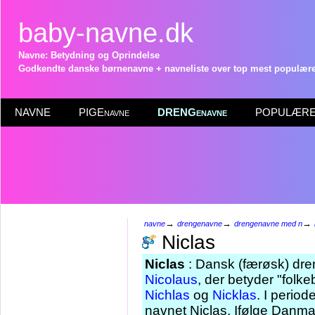
baby-navne.dk
Navne: Betydning og Oprindelse
Godkendte danske børnenavne + navneliste over top mest populære 
NAVNE
PIGEnavne
DRENGenavne
POPULÆRE 
→
→
→
navne
drengenavne
drengenavne med n
Niclas
Niclas
: Dansk (færøsk) dre
Nicolaus
, der betyder "folk
Nichlas
og
Nicklas
. I perio
navnet Niclas. Ifølge Danmar