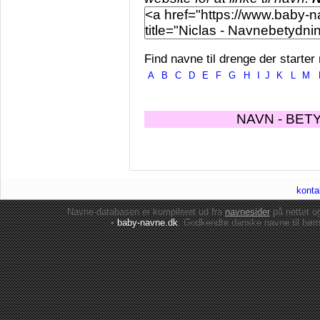
Find navne til drenge der starter
A
B
C
D
E
F
G
H
I
J
K
L
M
NAVN - BET
konta
Navne-databasen er kompileret ud fra
navnesider
på nettet 
•
baby-navne.dk
: Godkendte danske
navne til bør