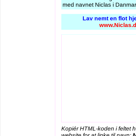
med navnet Niclas i Danmark
Lav nemt en flot h
www.Niclas.
Kopiér HTML-koden i feltet 
website for at linke til navn:
N