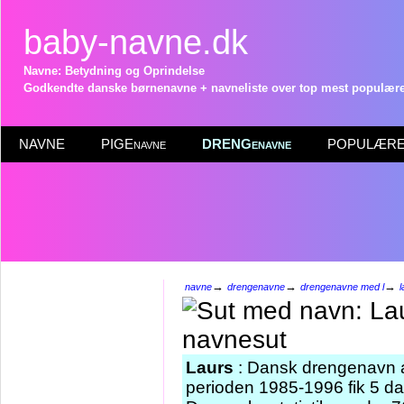
baby-navne.dk
Navne: Betydning og Oprindelse
Godkendte danske børnenavne + navneliste over top mest populære 
NAVNE
PIGEnavne
DRENGenavne
POPULÆRE 
→
→
→
navne
drengenavne
drengenavne med l
l
Laurs
: Dansk drengenavn a
perioden 1985-1996 fik 5 da