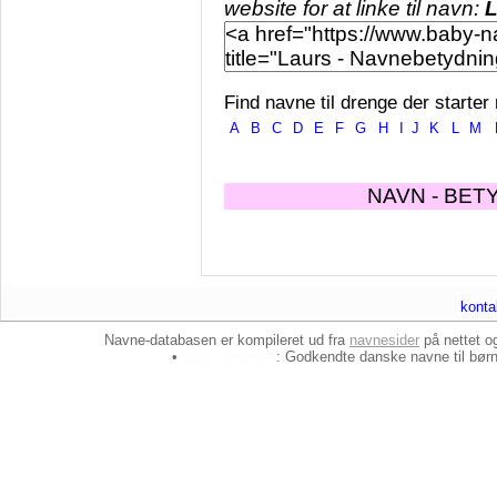
website for at linke til navn:
L
Find navne til drenge der starter
A
B
C
D
E
F
G
H
I
J
K
L
M
NAVN - BET
konta
Navne-databasen er kompileret ud fra
navnesider
på nettet 
•
baby-navne.dk
: Godkendte danske
navne til bør