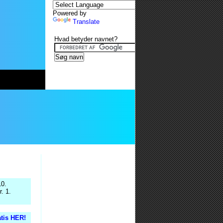
Powered by
Translate
Hvad betyder navnet?
10.
. 1.
atis HER!