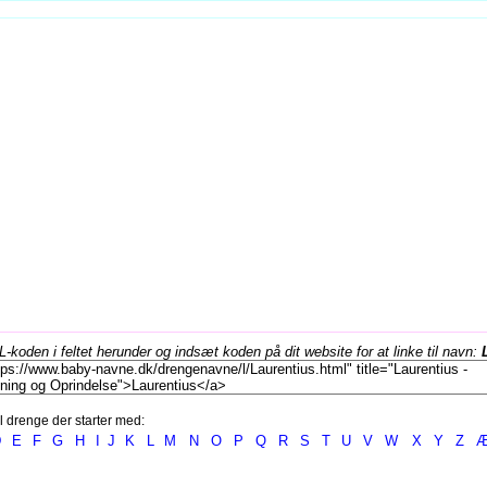
koden i feltet herunder og indsæt koden på dit website for at linke til navn:
l drenge der starter med:
D
E
F
G
H
I
J
K
L
M
N
O
P
Q
R
S
T
U
V
W
X
Y
Z