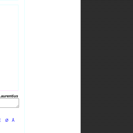
Laurentius
Æ
Ø
Å