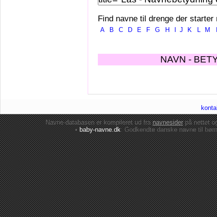
Find navne til drenge der starter
A
B
C
D
E
F
G
H
I
J
K
L
M
NAVN - BET
konta
Navne-databasen er kompileret ud fra
navnesider
på nettet 
•
baby-navne.dk
: Godkendte danske
navne til bør