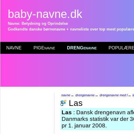
baby-navne.dk
Navne: Betydning og Oprindelse
Godkendte danske børnenavne + navneliste over top mest populære 
NAVNE
PIGEnavne
DRENGenavne
POPULÆRE 
→
→
→
navne
drengenavne
drengenavne med l
l
Las
Las
: Dansk drengenavn afl
Danmarks statistik var der
pr 1. januar 2008.