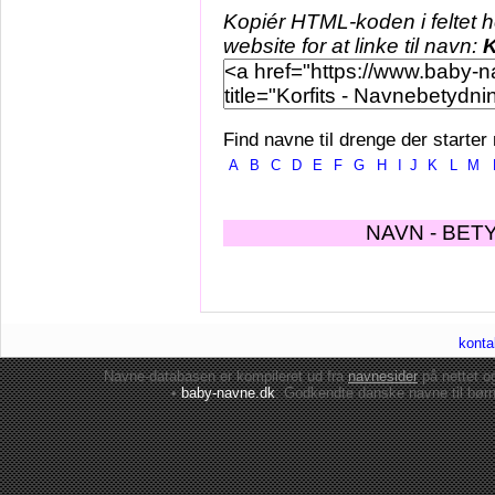
Kopiér HTML-koden i feltet 
website for at linke til navn:
K
Find navne til drenge der starter
A
B
C
D
E
F
G
H
I
J
K
L
M
NAVN - BET
konta
Navne-databasen er kompileret ud fra
navnesider
på nettet 
•
baby-navne.dk
: Godkendte danske
navne til bør