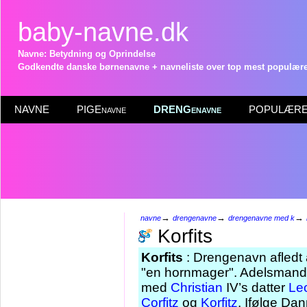
baby-navne.dk
Navne: Betydning og Oprindelse
Godkendte danske børnenavne + navneliste over top mest populære 
NAVNE
PIGEnavne
DRENGenavne
POPULÆRE 
→
→
→
navne
drengenavne
drengenavne med k
Korfits
Korfits
: Drengenavn afledt a
"en hornmager". Adelsman
med
Christian
IV’s datter
Le
Corfitz
og
Korfitz
. Ifølge Dan