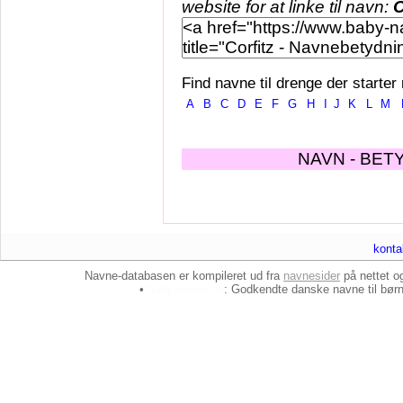
website for at linke til navn:
C
Find navne til drenge der starter
A
B
C
D
E
F
G
H
I
J
K
L
M
NAVN - BET
konta
Navne-databasen er kompileret ud fra
navnesider
på nettet 
•
baby-navne.dk
: Godkendte danske
navne til bør