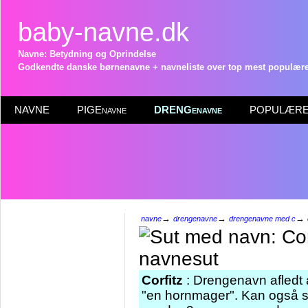
baby-navne.dk
Navne: Betydning og Oprindelse
Godkendte danske børnenavne + navneliste over top mest populære 
NAVNE
PIGEnavne
DRENGenavne
POPULÆRE 
→
→
→
navne
drengenavne
drengenavne med c
Corfitz
: Drengenavn afledt a
"en hornmager". Kan også 