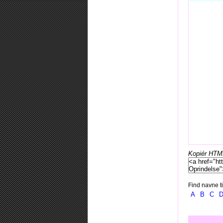
Kopiér HTML-
Find navne ti
A
B
C