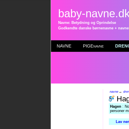
baby-navne.d
Navne: Betydning og Oprindelse
Godkendte danske børnenavne + navneli
NAVNE
PIGEnavne
DRENG
→
navne
dre
Hag
Hagen
: No
personer m
Lav nem