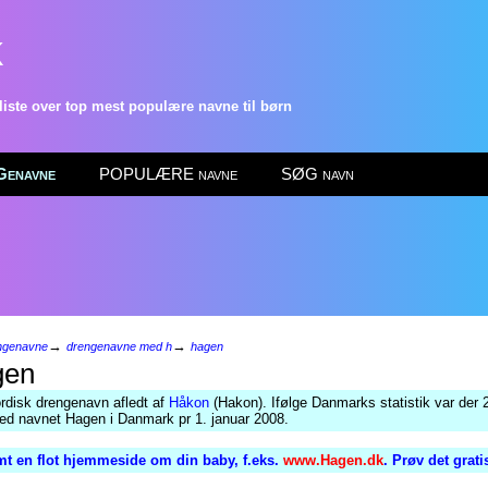
k
ste over top mest populære navne til børn
enavne
POPULÆRE navne
SØG navn
→
→
ngenavne
drengenavne med h
hagen
en
rdisk drengenavn afledt af
Håkon
(Hakon). Ifølge Danmarks statistik var der 
ed navnet Hagen i Danmark pr 1. januar 2008.
t en flot hjemmeside om din baby, f.eks.
www.Hagen.dk
. Prøv det grat