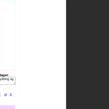
Hagen
Æ
Ø
Å