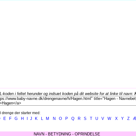
koden i feltet herunder og indsæt koden på dit website for at linke til navn:
l drenge der starter med:
D
E
F
G
H
I
J
K
L
M
N
O
P
Q
R
S
T
U
V
W
X
Y
Z
NAVN - BETYDNING - OPRINDELSE