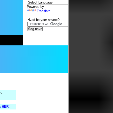
Powered by
Translate
Hvad betyder navnet?
22
is HER!