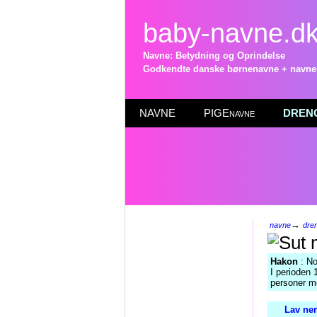
baby-navne.d
Navne: Betydning og Oprindelse
Godkendte danske børnenavne + navneli
NAVNE
PIGEnavne
DRENG
→
navne
dre
Hakon
: No
I perioden 
personer m
Lav nem