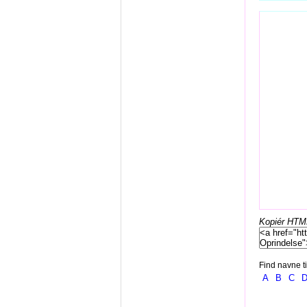
Kopiér HTML-
Find navne ti
A
B
C