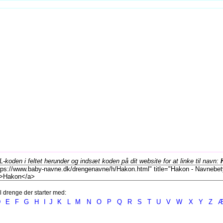
koden i feltet herunder og indsæt koden på dit website for at linke til navn:
l drenge der starter med:
D
E
F
G
H
I
J
K
L
M
N
O
P
Q
R
S
T
U
V
W
X
Y
Z