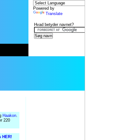
Powered by
Translate
Hvad betyder navnet?
g
Haakon
.
er 220
is HER!