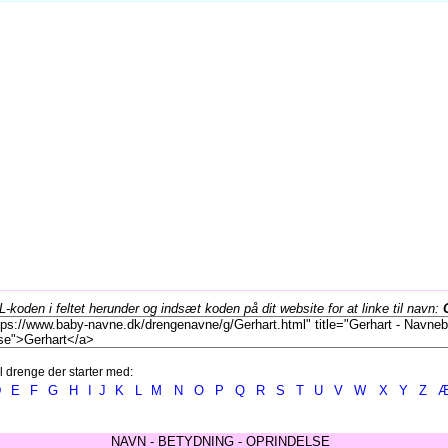
koden i feltet herunder og indsæt koden på dit website for at linke til navn:
l drenge der starter med:
D
E
F
G
H
I
J
K
L
M
N
O
P
Q
R
S
T
U
V
W
X
Y
Z
NAVN - BETYDNING - OPRINDELSE