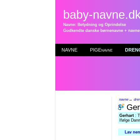
baby-navne.d
Navne: Betydning og Oprindelse
Godkendte danske børnenavne + navneli
NAVNE
PIGEnavne
DRENG
→
navne
dre
Ger
Gerhart
: T
Ifølge Danm
Lav nem