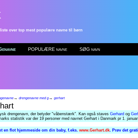
k
ste over top mest populære navne til børn
enavne
POPULÆRE navne
SØG navn
→
→
ngenavne
drengenavne med g
gerhart
hart
ysk drengenavn, der betyder "våbenstærk". Kan også staves
Gerhard
og
Ger
arks statistik var der 19 personer med navnet Gerhart i Danmark pr 1. januar
t en flot hjemmeside om din baby, f.eks.
www.Gerhart.dk
. Prøv det grat