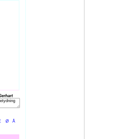
Gerhart
Æ
Ø
Å