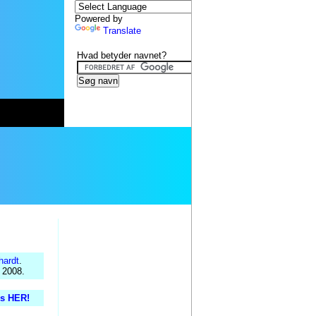
Powered by
Translate
Hvad betyder navnet?
hardt
.
 2008.
is HER!