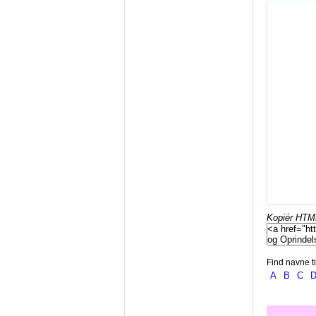
Kopiér HTML-
Find navne ti
A
B
C