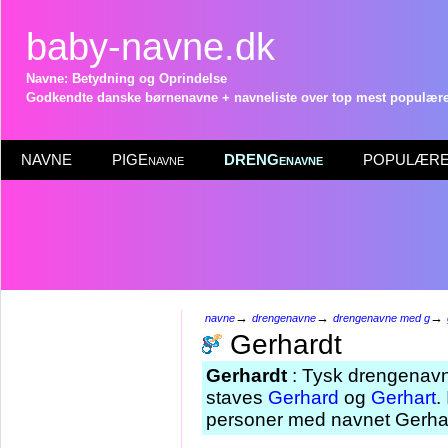
baby-navne.dk
Navne: Betydning og Oprindelse
Godkendte danske børnenavne + navneliste over top mest populære 
NAVNE
PIGEnavne
DRENGenavne
POPULÆRE 
→
→
→
navne
drengenavne
drengenavne med g
Gerhardt
Gerhardt
: Tysk drengenavn
staves
Gerhard
og
Gerhart
.
personer med navnet Gerhar