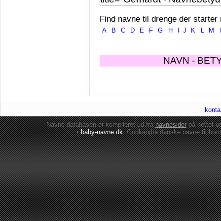
Find navne til drenge der starter
A
B
C
D
E
F
G
H
I
J
K
L
M
NAVN - BET
konta
Navne-databasen er kompileret ud fra
navnesider
på nettet 
•
baby-navne.dk
: Godkendte danske
navne til bør