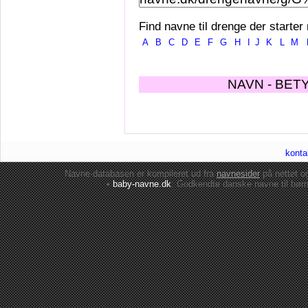
Find navne til drenge der starter
A
B
C
D
E
F
G
H
I
J
K
L
M
NAVN - BET
konta
Navne-databasen er kompileret ud fra
navnesider
på nettet 
•
baby-navne.dk
: Godkendte danske
navne til bør