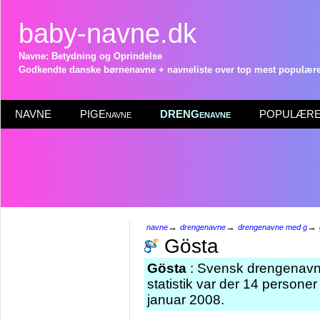
baby-navne.dk
Navne: Betydning og Oprindelse
Godkendte danske børnenavne + navneliste over top mest populære 
NAVNE
PIGEnavne
DRENGenavne
POPULÆRE 
→
→
→
navne
drengenavne
drengenavne med g
Gösta
Gösta
: Svensk drengenavn 
statistik var der 14 person
januar 2008.