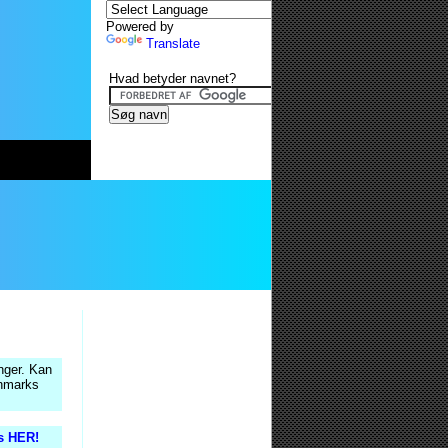
Powered by
Translate
Hvad betyder navnet?
nger. Kan
anmarks
is HER!