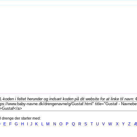
koden i feltet herunder og indsæt koden på dit website for at linke til navn:
l drenge der starter med:
D
E
F
G
H
I
J
K
L
M
N
O
P
Q
R
S
T
U
V
W
X
Y
Z