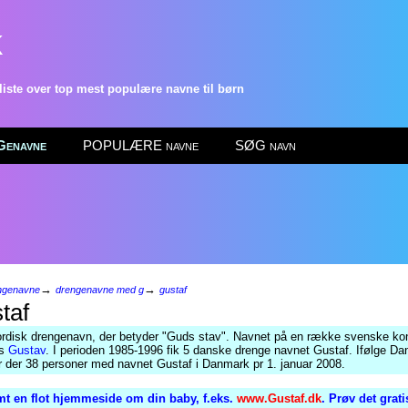
k
ste over top mest populære navne til børn
enavne
POPULÆRE navne
SØG navn
→
→
ngenavne
drengenavne med g
gustaf
taf
rdisk drengenavn, der betyder "Guds stav". Navnet på en række svenske ko
es
Gustav
. I perioden 1985-1996 fik 5 danske drenge navnet Gustaf. Ifølge D
ar der 38 personer med navnet Gustaf i Danmark pr 1. januar 2008.
t en flot hjemmeside om din baby, f.eks.
www.Gustaf.dk
. Prøv det grat