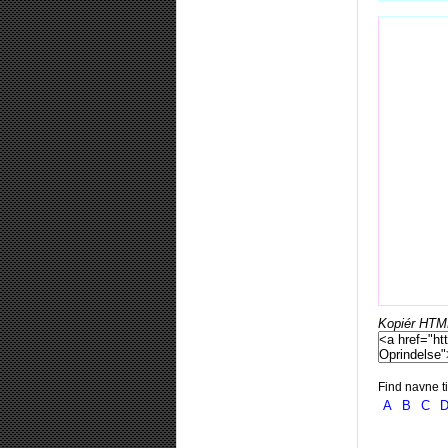
Kopiér HTML-
Find navne ti
A
B
C