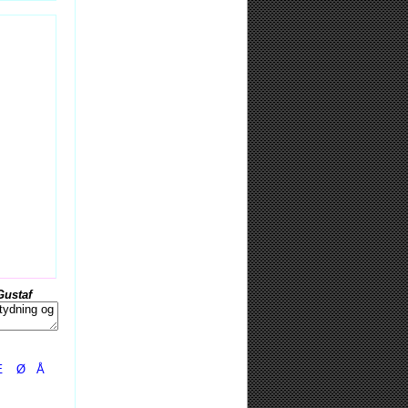
Gustaf
Æ
Ø
Å