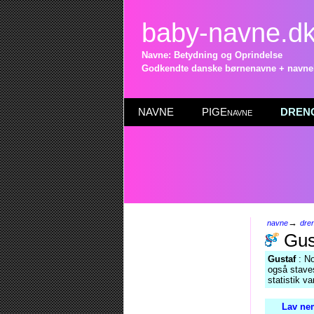
baby-navne.d
Navne: Betydning og Oprindelse
Godkendte danske børnenavne + navneli
NAVNE
PIGEnavne
DRENG
→
navne
dre
Gus
Gustaf
: No
også stav
statistik v
Lav nem