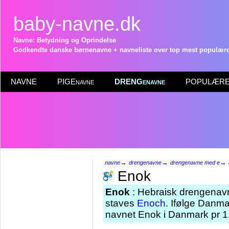
baby-navne.dk
Navne: Betydning og Oprindelse
Godkendte danske børnenavne + navneliste over top mest populære 
NAVNE
PIGEnavne
DRENGenavne
POPULÆRE 
→
→
→
navne
drengenavne
drengenavne med e
Enok
Enok
: Hebraisk drengenavn
staves
Enoch
. Ifølge Danma
navnet Enok i Danmark pr 1.