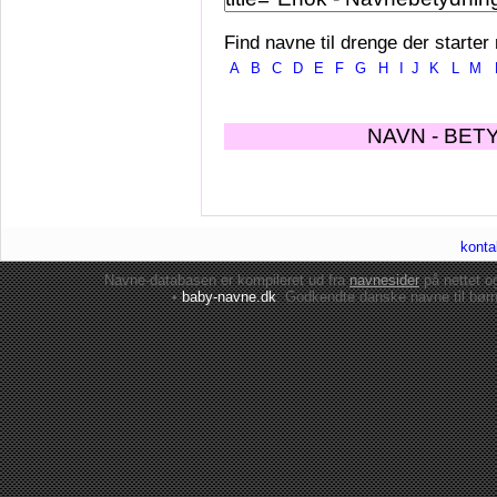
Find navne til drenge der starter
A
B
C
D
E
F
G
H
I
J
K
L
M
NAVN - BET
konta
Navne-databasen er kompileret ud fra
navnesider
på nettet 
•
baby-navne.dk
: Godkendte danske
navne til bør