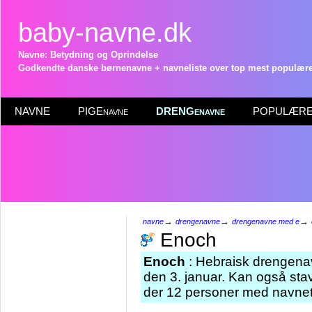
baby-navne.dk
Navne: Betydning og Oprindelse
Godkendte danske børnenavne + navneliste over top mest populære 
NAVNE
PIGEnavne
DRENGenavne
POPULÆRE 
→
→
→
navne
drengenavne
drengenavne med e
Enoch
Enoch
: Hebraisk drengenav
den 3. januar. Kan også st
der 12 personer med navnet