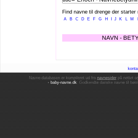
Find navne til drenge der starter
A
B
C
D
E
F
G
H
I
J
K
L
M
NAVN - BET
konta
Navne-databasen er kompileret ud fra
navnesider
på nettet 
•
baby-navne.dk
: Godkendte danske
navne til bør