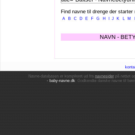
Find navne til drenge der starter
A
B
C
D
E
F
G
H
I
J
K
L
M
NAVN - BET
konta
Navne-databasen er kompileret ud fra
navnesider
på nettet 
•
baby-navne.dk
: Godkendte danske
navne til bør