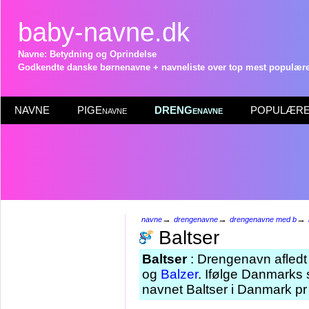
baby-navne.dk
Navne: Betydning og Oprindelse
Godkendte danske børnenavne + navneliste over top mest populære 
NAVNE
PIGEnavne
DRENGenavne
POPULÆRE 
→
→
→
navne
drengenavne
drengenavne med b
Baltser
Baltser
: Drengenavn afledt
og
Balzer
. Ifølge Danmarks 
navnet Baltser i Danmark pr