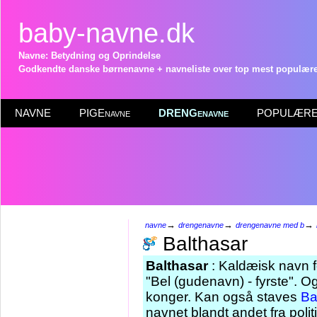
baby-navne.dk
Navne: Betydning og Oprindelse
Godkendte danske børnenavne + navneliste over top mest populære 
NAVNE
PIGEnavne
DRENGenavne
POPULÆRE 
→
→
→
navne
drengenavne
drengenavne med b
Balthasar
Balthasar
: Kaldæisk navn f
"Bel (gudenavn) - fyrste". O
konger. Kan også staves
Ba
navnet blandt andet fra poli