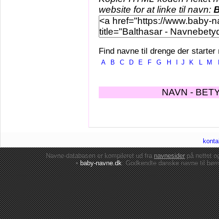
website for at linke til navn:
B
Find navne til drenge der starter
A
B
C
D
E
F
G
H
I
J
K
L
M
NAVN - BET
konta
Navne-databasen er kompileret ud fra
navnesider
på nettet 
•
baby-navne.dk
: Godkendte danske
navne til bør