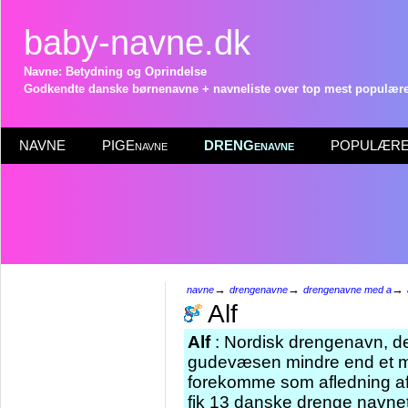
baby-navne.dk
Navne: Betydning og Oprindelse
Godkendte danske børnenavne + navneliste over top mest populære 
NAVNE
PIGEnavne
DRENGenavne
POPULÆRE 
→
→
→
navne
drengenavne
drengenavne med a
Alf
Alf
: Nordisk drengenavn, der
gudevæsen mindre end et 
forekomme som afledning a
fik 13 danske drenge navnet 