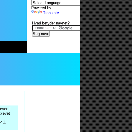
Powered by
Translate
Hvad betyder navnet?
ver. I
blevet
r 1.