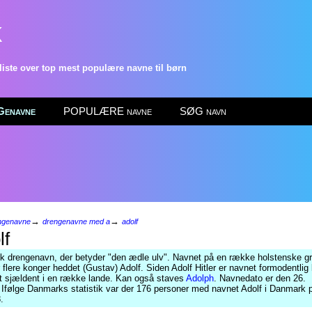
k
ste over top mest populære navne til børn
enavne
POPULÆRE navne
SØG navn
→
→
ngenavne
drengenavne med a
adolf
lf
k drengenavn, der betyder "den ædle ulv". Navnet på en række holstenske gre
 flere konger heddet (Gustav) Adolf. Siden Adolf Hitler er navnet formodentlig 
st sjældent i en række lande. Kan også staves
Adolph
. Navnedato er den 26.
Ifølge Danmarks statistik var der 176 personer med navnet Adolf i Danmark p
.