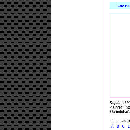
Lav ne
Kopiér HTML-
Find navne ti
A
B
C