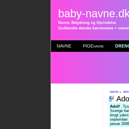
baby-navne.d
Navne: Betydning og Oprindelse
Godkendte danske børnenavne + navneli
NAVNE
PIGEnavne
DRENG
→
navne
dre
Ado
Adolf
: Tys
Sverige har
brugt yder
september. 
januar 2008