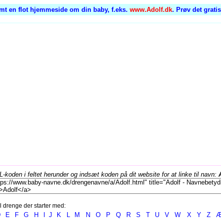
mt en flot hjemmeside om din baby, f.eks.
www.Adolf.dk
. Prøv det grati
koden i feltet herunder og indsæt koden på dit website for at linke til navn:
l drenge der starter med:
D
E
F
G
H
I
J
K
L
M
N
O
P
Q
R
S
T
U
V
W
X
Y
Z