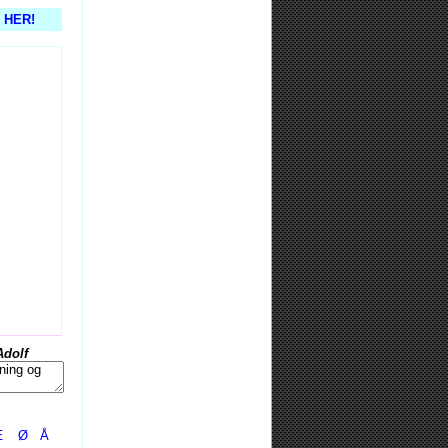
s HER!
Adolf
Æ
Ø
Å