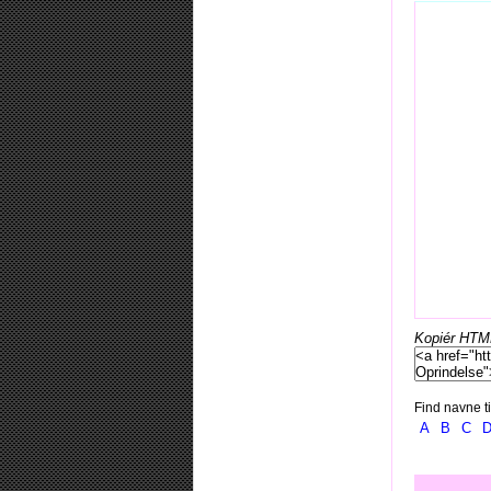
Kopiér HTML-
Find navne ti
A
B
C