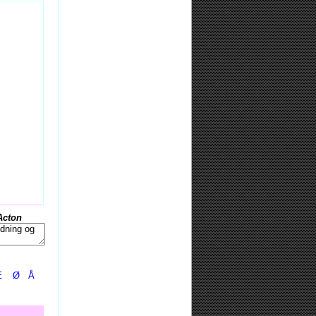
Acton
Æ
Ø
Å