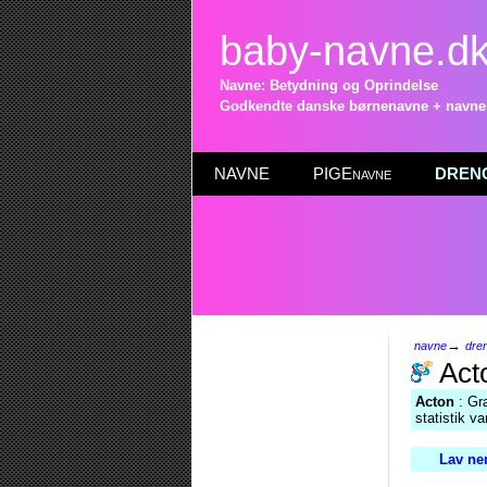
baby-navne.d
Navne: Betydning og Oprindelse
Godkendte danske børnenavne + navneli
NAVNE
PIGEnavne
DRENG
→
navne
dre
Act
Acton
: Gr
statistik v
Lav ne