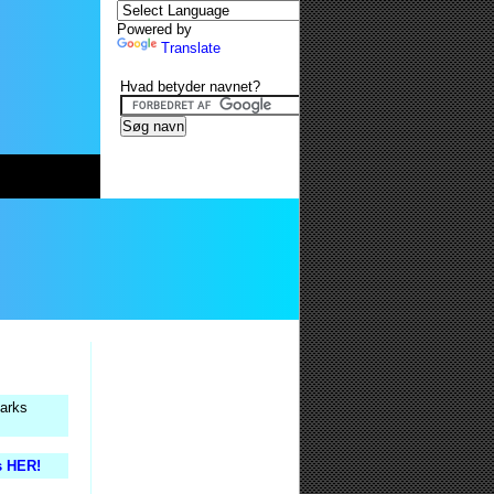
Powered by
Translate
Hvad betyder navnet?
marks
s HER!