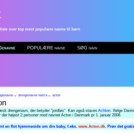
k
ste over top mest populære navne til børn
enavne
POPULÆRE navne
SØG navn
→
→
ngenavne
drengenavne med a
acton
on
æsk drengenavn, der betyder "jordløs". Kan også staves
Achton
. Ifølge Dan
ar der højest 2 personer med navnet Acton i Danmark pr 1. januar 2008.
mt en flot hjemmeside om din baby, f.eks.
www.Acton.dk
. Prøv det grati