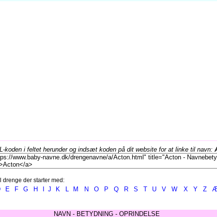
koden i feltet herunder og indsæt koden på dit website for at linke til navn:
l drenge der starter med:
D
E
F
G
H
I
J
K
L
M
N
O
P
Q
R
S
T
U
V
W
X
Y
Z
NAVN - BETYDNING - OPRINDELSE