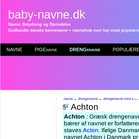
baby-navne.dk
Navne: Betydning og Oprindelse
Godkendte danske børnenavne + navneliste over top mest populære 
NAVNE
PIGEnavne
DRENGenavne
POPULÆRE 
→
→
→
navne
drengenavne
drengenavne med a
Achton
Achton
: Græsk drengenavn,
bærer af navnet er forfatter
staves
Acton
. Ifølge Danmar
navnet Achton i Danmark pr 