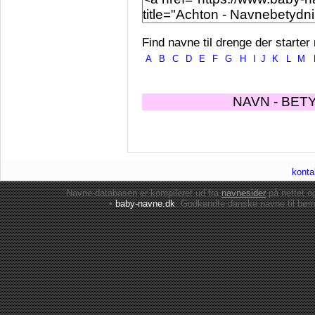
Find navne til drenge der starter
A
B
C
D
E
F
G
H
I
J
K
L
M
NAVN - BET
konta
Navne-databasen er kompileret ud fra
navnesider
på nettet 
•
baby-navne.dk
: Godkendte danske
navne til bør