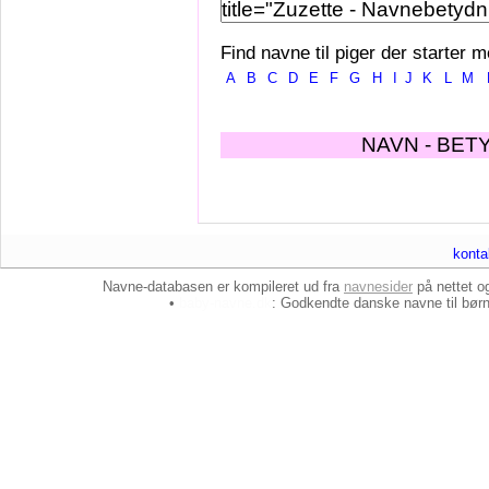
Find navne til piger der starter m
A
B
C
D
E
F
G
H
I
J
K
L
M
NAVN - BET
konta
Navne-databasen er kompileret ud fra
navnesider
på nettet 
•
baby-navne.dk
: Godkendte danske
navne til bør