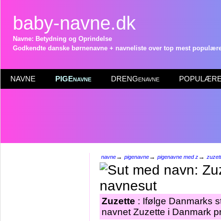
baby-navne.dk
Navne: Betydning og Oprindelse
Godkendte danske børnenavne + navneliste over top mest populære 
NAVNE
PIGEnavne
DRENGenavne
POPULÆRE 
→
→
→
navne
pigenavne
pigenavne med z
zuzet
Zuzette
: Ifølge Danmarks st
navnet Zuzette i Danmark pr