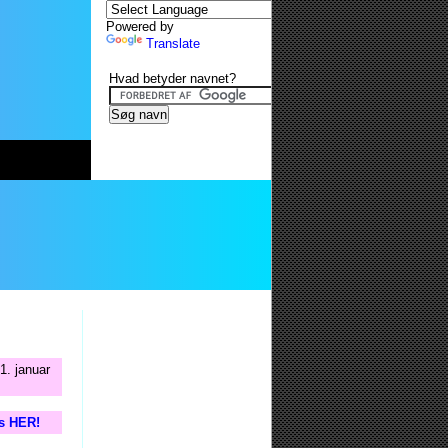
Powered by
Translate
Hvad betyder navnet?
1. januar
is HER!