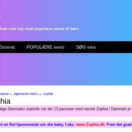
k
ste over top mest populære navne til børn
enavne
POPULÆRE navne
SØG navn
→
→
enavne
pigenavne med z
zophia
hia
følge Danmarks statistik var der 13 personer med navnet Zophia i Danmark pr 
t en flot hjemmeside om din baby, f.eks.
www.Zophia.dk
. Prøv det grat