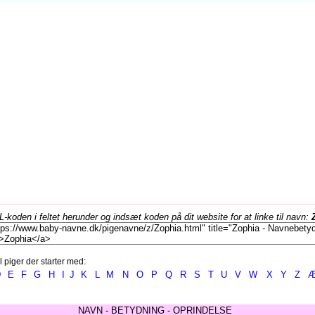
koden i feltet herunder og indsæt koden på dit website for at linke til navn:
l piger der starter med:
D
E
F
G
H
I
J
K
L
M
N
O
P
Q
R
S
T
U
V
W
X
Y
Z
NAVN - BETYDNING - OPRINDELSE