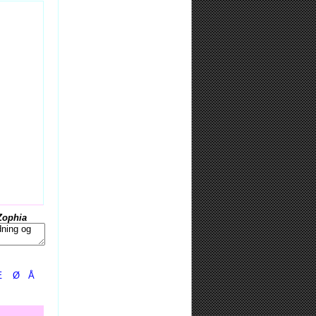
Zophia
Æ
Ø
Å