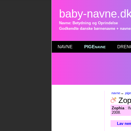
baby-navne.d
Navne: Betydning og Oprindelse
Godkendte danske børnenavne + navneli
NAVNE
PIGEnavne
DRENG
→
navne
pig
Zop
Zophia
: I
2008.
Lav nem