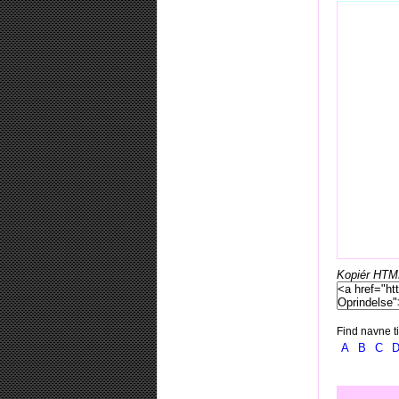
Kopiér HTML-
Find navne ti
A
B
C