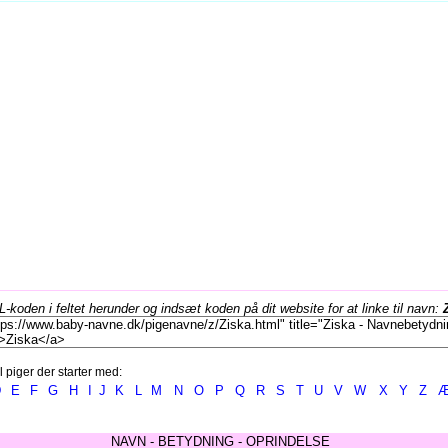
koden i feltet herunder og indsæt koden på dit website for at linke til navn:
l piger der starter med:
D
E
F
G
H
I
J
K
L
M
N
O
P
Q
R
S
T
U
V
W
X
Y
Z
NAVN - BETYDNING - OPRINDELSE