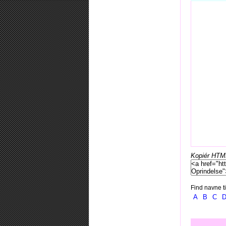
Kopiér HTML-
Find navne ti
A
B
C