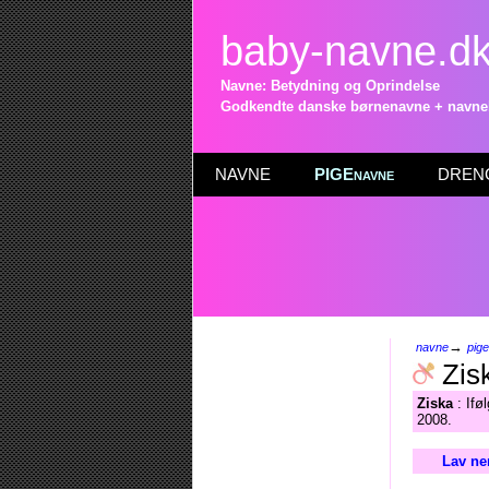
baby-navne.d
Navne: Betydning og Oprindelse
Godkendte danske børnenavne + navneli
NAVNE
PIGEnavne
DRENG
→
navne
pig
Zis
Ziska
: Ifø
2008.
Lav ne