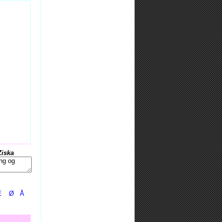
Ziska
Æ
Ø
Å