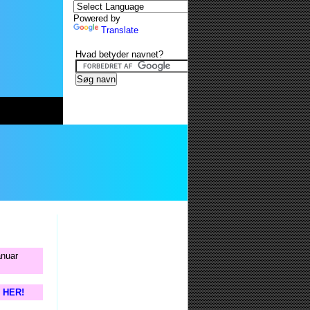
Powered by
Translate
Hvad betyder navnet?
anuar
s HER!