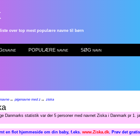
k
ste over top mest populære navne til børn
enavne
POPULÆRE navne
SØG navn
→
→
enavne
pigenavne med z
ziska
ka
lge Danmarks statistik var der 5 personer med navnet Ziska i Danmark pr 1. j
mt en flot hjemmeside om din baby, f.eks.
www.Ziska.dk
. Prøv det grati