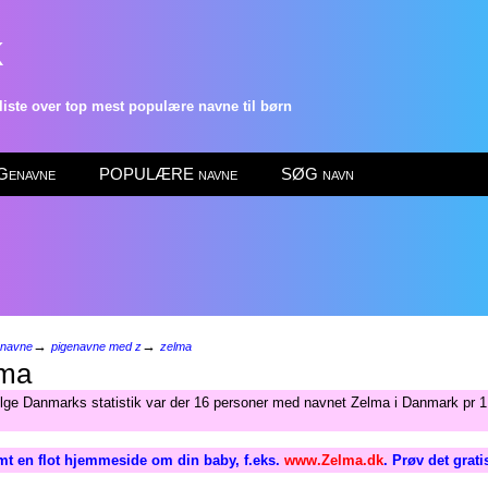
k
ste over top mest populære navne til børn
enavne
POPULÆRE navne
SØG navn
→
→
enavne
pigenavne med z
zelma
ma
ølge Danmarks statistik var der 16 personer med navnet Zelma i Danmark pr 1
mt en flot hjemmeside om din baby, f.eks.
www.Zelma.dk
. Prøv det grat