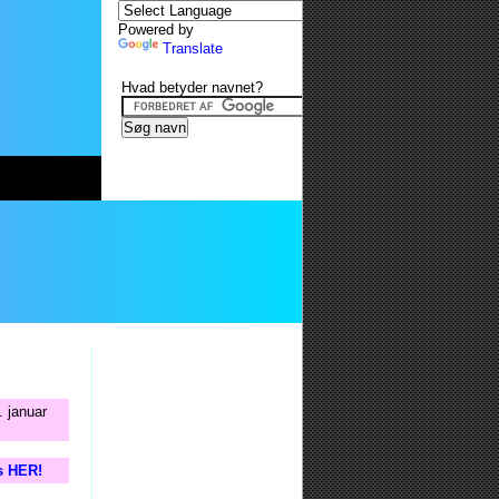
Powered by
Translate
Hvad betyder navnet?
. januar
is HER!