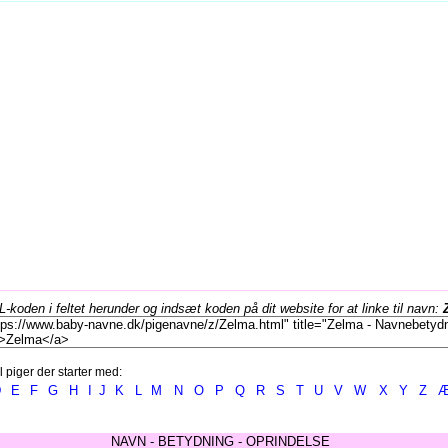
koden i feltet herunder og indsæt koden på dit website for at linke til navn:
l piger der starter med:
D
E
F
G
H
I
J
K
L
M
N
O
P
Q
R
S
T
U
V
W
X
Y
Z
NAVN - BETYDNING - OPRINDELSE