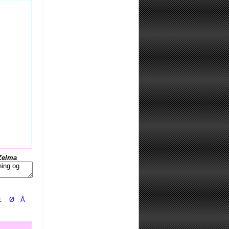
Zelma
Æ
Ø
Å