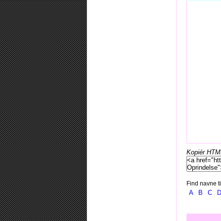
Kopiér HTML-
Find navne ti
A
B
C