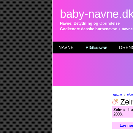
baby-navne.d
Navne: Betydning og Oprindelse
Godkendte danske børnenavne + navneli
NAVNE
PIGEnavne
DRENG
→
navne
pig
Zel
Zelma
: If
2008.
Lav ne